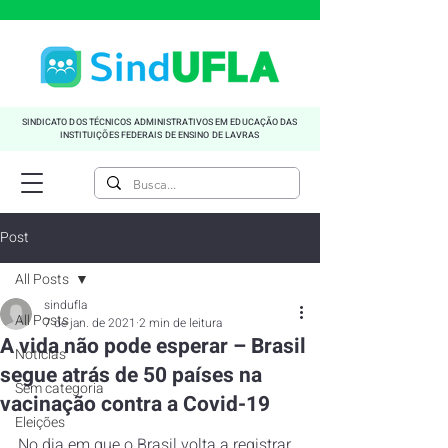
SINDICATO DOS TÉCNICOS ADMINISTRATIVOS EM EDUCAÇÃO DAS
INSTITUIÇÕES FEDERAIS DE ENSINO DE LAVRAS
Post
All Posts
sindufla
All Posts
7 de jan. de 2021
2 min de leitura
A vida não pode esperar – Brasil
Noticias
segue atrás de 50 países na
Sem categoria
vacinação contra a Covid-19
Eleições
No dia em que o Brasil volta a registrar 