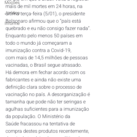
Moções
mais de mil mortes em 24 horas, na 
Jurídico
última terça-feira (5/01), o presidente 
Bolsonaro afirmou que o “país está 
Informe
quebrado e eu não consigo fazer nada”. 
Enquanto pelo menos 50 países em 
todo o mundo já começaram a 
imunização contra a Covid-19, 
com mais de 14,5 milhões de pessoas 
vacinadas, o Brasil segue atrasado.
Há demora em fechar acordo com os 
fabricantes e ainda não existe uma 
definição clara sobre o processo de 
vacinação no país. A desorganização é 
tamanha que pode não ter seringas e 
agulhas suficientes para a imunização 
da população. O Ministério da 
Saúde fracassou na tentativa de 
compra destes produtos recentemente, 