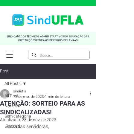
SINDICATO DOS TÉCNICOS ADMINISTRATIVOS EM EDUCAÇÃO DAS
INSTITUIÇÕES FEDERAIS DE ENSINO DE LAVRAS
Post
All Posts
sindufla
All Posts
15 de mar. de 2023
1 min de leitura
ATENÇÃO: SORTEIO PARA AS
Noticias
SINDICALIZADAS!
Sem categoria
Atualizado:
28 de nov. de 2023
Prezadas servidoras,
Eleições