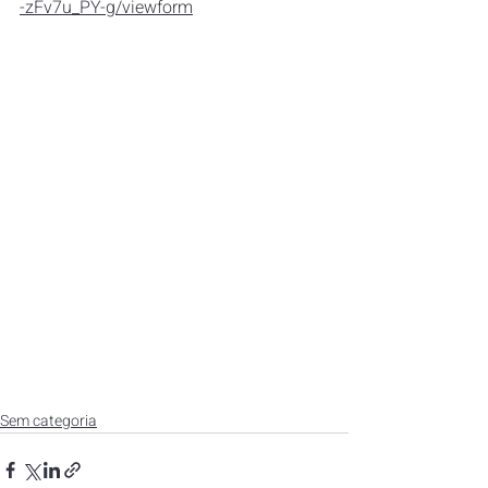
-zFv7u_PY-g/viewform
Sem categoria