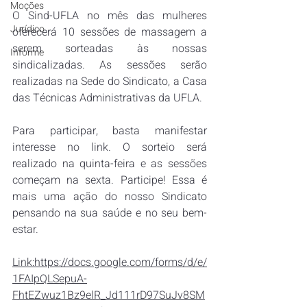
Moções
O Sind-UFLA no mês das mulheres 
Jurídico
oferecerá 10 sessões de massagem a 
serem sorteadas às nossas 
Informe
sindicalizadas. As sessões serão 
realizadas na Sede do Sindicato, a Casa 
das Técnicas Administrativas da UFLA.
Para participar, basta manifestar 
interesse no link. O sorteio será 
realizado na quinta-feira e as sessões 
começam na sexta. Participe! Essa é 
mais uma ação do nosso Sindicato 
pensando na sua saúde e no seu bem-
estar.
Link:https://docs.google.com/forms/d/e/
1FAIpQLSepuA-
FhtEZwuz1Bz9elR_Jd111rD97SuJv8SM