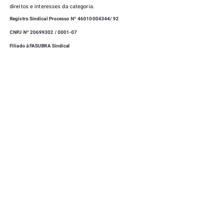
direitos e interesses da categoria.
Registro Sindical Processo Nº
46010004344
/ 92
CNPJ Nº 20699302 / 0001-07
Filiado à FASUBRA Sindical
|
SEDE
CAMPUS UNIVERSITÁRIO, UNIVERSIDADE FEDERAL
DE LAVRAS - LAVRAS - MINAS GERAIS -
37203-202
(35) 3829-1169
|
(35) 99723-0712
SINDUFLA@GMAIL.COM
|
CLUBE DE CAMPO
RUA MITRE TEIXEIRA, 15 - VILA ESTER - LAVRAS -
MINAS GERAIS -
37203-202
(35) 3409-7755