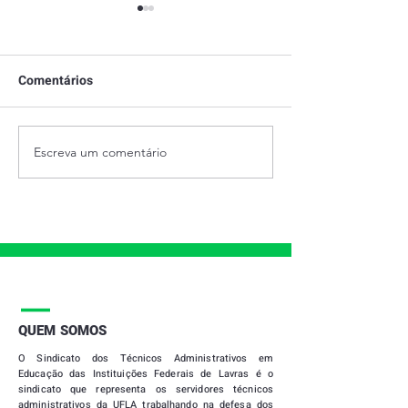
Comentários
Escreva um comentário
28 DE JUNHO - DIA
PRESTAÇÃO DE
INTERNACIONAL DO
2021
ORGULHO LGBTQIAPN+
|
QUEM SOMOS
O
Sindicato dos Técnicos Administrativos em
Educação das Instituições Federais de Lavras
é o
sindicato que representa os servidores técnicos
administrativos da UFLA trabalhando na defesa dos