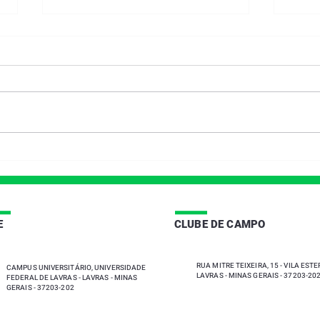
28 DE JUNHO - DIA
PRE
INTERNACIONAL DO
202
ORGULHO LGBTQIAPN+
|
|
E
CLUBE DE CAMPO
RUA MITRE TEIXEIRA, 15 - VILA ESTER
CAMPUS UNIVERSITÁRIO, UNIVERSIDADE
LAVRAS - MINAS GERAIS - 37203-20
FEDERAL DE LAVRAS - LAVRAS - MINAS
GERAIS - 37203-202