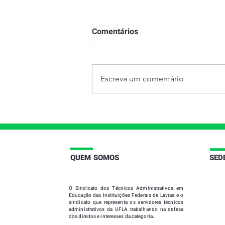
Comentários
Escreva um comentário
APOSENTADOS E
PENSIONISTAS
|
QUEM SOMOS
SED
O
Sindicato dos Técnicos Administrativos em
Educação das Instituições Federais de Lavras
é o
sindicato que representa os servidores técnicos
administrativos da UFLA trabalhando na defesa
dos direitos e interesses da categoria.