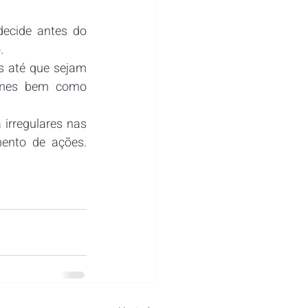
ecide antes do 
.
 até que sejam 
rmes bem como 
rregulares nas 
ento de ações. 
.