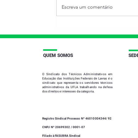
ASSEGURA APOSENTADORIA
Tribunal Federal, ao julgar o
Escreva um comentário
ESPECIAL A PORTA...
Mandado de Injunção nº.
6.653/DF, impetrado pelo SIND-
UFLA, assegurou, aos...
|
QUEM SOMOS
SED
O
Sindicato dos Técnicos Administrativos em
Educação das Instituições Federais de Lavras
é o
sindicato que representa os servidores técnicos
administrativos da UFLA trabalhando na defesa
dos direitos e interesses da categoria.
Registro Sindical Processo Nº 46010004344/ 92
CNPJ Nº 20699302 / 0001-07
Filiado à FASUBRA Sindical