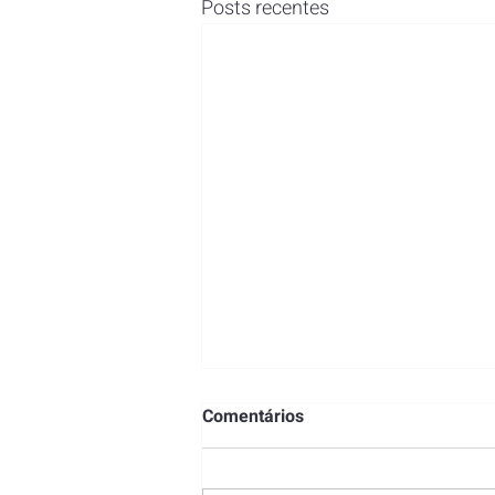
Posts recentes
EM AÇÃO PROMOVIDA PELO
Comentários
SIND-UFLA SUPREMO
TRIBUNAL FEDERAL
O Ministro Luiz Fux, do Supremo