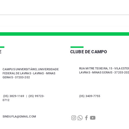
|
|
E
CLUBE DE CAMPO
RUA MITRE TEIXEIRA, 15 - VILA ESTER
CAMPUS UNIVERSITÁRIO, UNIVERSIDADE
LAVRAS - MINAS GERAIS - 37203-20
FEDERAL DE LAVRAS - LAVRAS - MINAS
GERAIS - 37203-202
(35) 3829-1169 | (35) 99723-
(35) 3409-7755
0712
SINDUFLA@GMAIL.COM