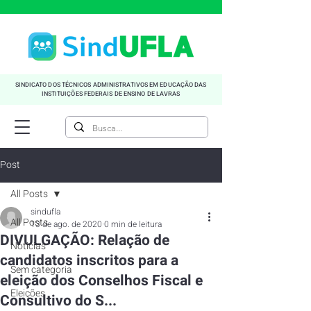
SINDICATO DOS TÉCNICOS ADMINISTRATIVOS EM EDUCAÇÃO DAS
INSTITUIÇÕES FEDERAIS DE ENSINO DE LAVRAS
Post
All Posts
sindufla
All Posts
13 de ago. de 2020
0 min de leitura
DIVULGAÇÃO: Relação de
Noticias
candidatos inscritos para a
Sem categoria
eleição dos Conselhos Fiscal e
Eleições
Consultivo do S...