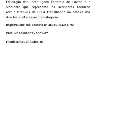
Educação das Instituições Federais de Lavras
é o
sindicato que representa os servidores técnicos
administrativos da UFLA trabalhando na defesa dos
direitos e interesses da categoria.
Registro Sindical Processo Nº
46010004344
/ 92
CNPJ Nº 20699302 / 0001-07
Filiado à FASUBRA Sindical
|
SEDE
CAMPUS UNIVERSITÁRIO, UNIVERSIDADE FEDERAL
DE LAVRAS - LAVRAS - MINAS GERAIS -
37203-202
(35) 3829-1169
|
(35) 99723-0712
SINDUFLA@GMAIL.COM
|
CLUBE DE CAMPO
RUA MITRE TEIXEIRA, 15 - VILA ESTER - LAVRAS -
MINAS GERAIS -
37203-202