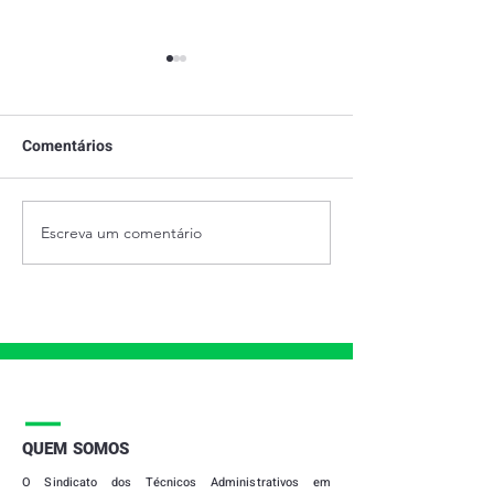
Comentários
Escreva um comentário
28 DE JUNHO - DIA
PRESTAÇÃO DE
INTERNACIONAL DO
2021
ORGULHO LGBTQIAPN+
|
QUEM SOMOS
O
Sindicato dos Técnicos Administrativos em