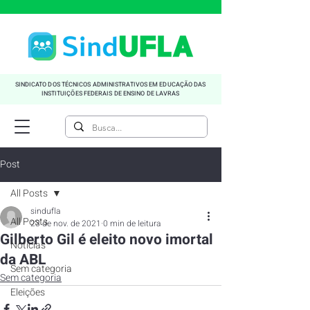
SINDICATO DOS TÉCNICOS ADMINISTRATIVOS EM EDUCAÇÃO DAS
INSTITUIÇÕES FEDERAIS DE ENSINO DE LAVRAS
Post
All Posts
sindufla
All Posts
23 de nov. de 2021
0 min de leitura
Gilberto Gil é eleito novo imortal
Noticias
da ABL
Sem categoria
Sem categoria
Eleições