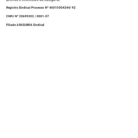
Registro Sindical Processo Nº
46010004344
/ 92
CNPJ Nº 20699302 / 0001-07
Filiado à FASUBRA Sindical
|
SEDE
CAMPUS UNIVERSITÁRIO, UNIVERSIDADE FEDERAL
DE LAVRAS - LAVRAS - MINAS GERAIS -
37203-202
(35) 3829-1169
|
(35) 99723-0712
SINDUFLA@GMAIL.COM
|
CLUBE DE CAMPO
RUA MITRE TEIXEIRA, 15 - VILA ESTER - LAVRAS -
MINAS GERAIS -
37203-202
(35) 3409-7755