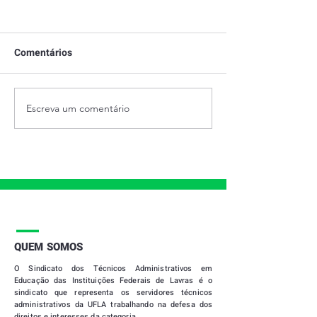
Comentários
Escreva um comentário
28 DE JUNHO - DIA
PRESTAÇÃO DE
INTERNACIONAL DO
2021
ORGULHO LGBTQIAPN+
|
QUEM SOMOS
O
Sindicato dos Técnicos Administrativos em
Educação das Instituições Federais de Lavras
é o
sindicato que representa os servidores técnicos
administrativos da UFLA trabalhando na defesa dos
direitos e interesses da categoria.