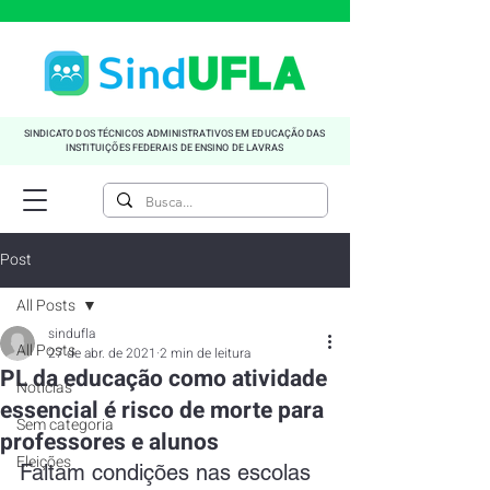
SINDICATO DOS TÉCNICOS ADMINISTRATIVOS EM EDUCAÇÃO DAS
INSTITUIÇÕES FEDERAIS DE ENSINO DE LAVRAS
Post
All Posts
sindufla
All Posts
27 de abr. de 2021
2 min de leitura
PL da educação como atividade
Noticias
essencial é risco de morte para
Sem categoria
professores e alunos
Eleições
Faltam condições nas escolas