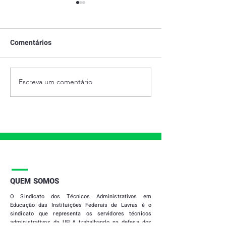
Comentários
Escreva um comentário
28 DE JUNHO - DIA
HORÁRIO DE
INTERNACIONAL DO
ATENDIMENTO 
ORGULHO LGBTQIAPN+
SECRETARIA
ATUALIZADO
|
QUEM SOMOS
O
Sindicato dos Técnicos Administrativos em
Educação das Instituições Federais de Lavras
é o
sindicato que representa os servidores técnicos
administrativos da UFLA trabalhando na defesa dos