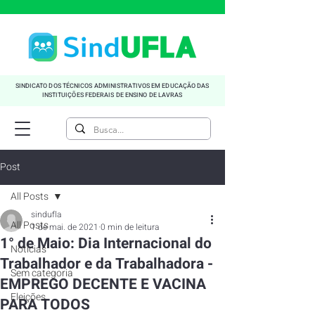
SINDICATO DOS TÉCNICOS ADMINISTRATIVOS EM EDUCAÇÃO DAS
INSTITUIÇÕES FEDERAIS DE ENSINO DE LAVRAS
Post
All Posts
sindufla
All Posts
1 de mai. de 2021
0 min de leitura
1° de Maio: Dia Internacional do
Noticias
Trabalhador e da Trabalhadora -
Sem categoria
EMPREGO DECENTE E VACINA
Eleições
PARA TODOS