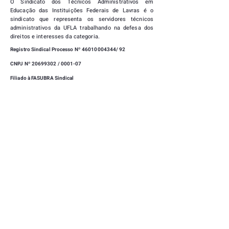
O
Sindicato dos Técnicos Administrativos em
Educação das Instituições Federais de Lavras
é o
sindicato que representa os servidores técnicos
administrativos da UFLA trabalhando na defesa dos
direitos e interesses da categoria.
Registro Sindical Processo Nº
46010004344
/ 92
CNPJ Nº 20699302 / 0001-07
Filiado à FASUBRA Sindical
|
SEDE
CAMPUS UNIVERSITÁRIO, UNIVERSIDADE FEDERAL
DE LAVRAS - LAVRAS - MINAS GERAIS -
37203-202
(35) 3829-1169
|
(35) 99723-0712
SINDUFLA@GMAIL.COM
|
CLUBE DE CAMPO
RUA MITRE TEIXEIRA, 15 - VILA ESTER - LAVRAS -
MINAS GERAIS -
37203-202