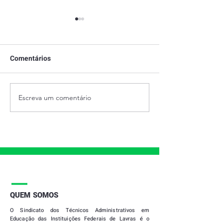
Comentários
Escreva um comentário
28 DE JUNHO - DIA
PRESTAÇÃO DE
INTERNACIONAL DO
2021
ORGULHO LGBTQIAPN+
|
QUEM SOMOS
O
Sindicato dos Técnicos Administrativos em
Educação das Instituições Federais de Lavras
é o