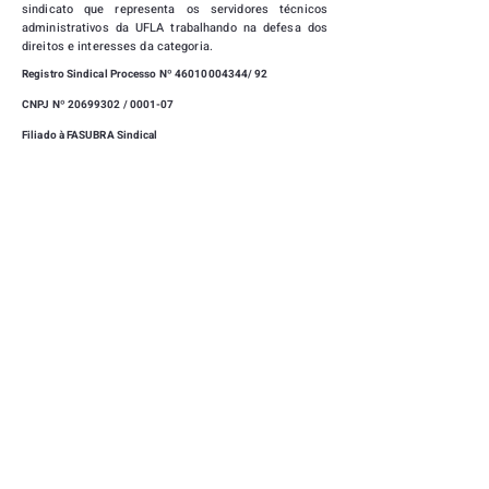
sindicato que representa os servidores técnicos
administrativos da UFLA trabalhando na defesa dos
direitos e interesses da categoria.
Registro Sindical Processo Nº
46010004344
/ 92
CNPJ Nº 20699302 / 0001-07
Filiado à FASUBRA Sindical
|
SEDE
CAMPUS UNIVERSITÁRIO, UNIVERSIDADE FEDERAL
DE LAVRAS - LAVRAS - MINAS GERAIS -
37203-202
(35) 3829-1169
|
(35) 99723-0712
SINDUFLA@GMAIL.COM
|
CLUBE DE CAMPO
RUA MITRE TEIXEIRA, 15 - VILA ESTER - LAVRAS -
MINAS GERAIS -
37203-202