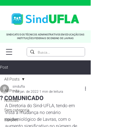
SINDICATO DOS TÉCNICOS ADMINISTRATIVOS EM EDUCAÇÃO DAS
INSTITUIÇÕES FEDERAIS DE ENSINO DE LAVRAS
Post
All Posts
sindufla
All Posts
7 de jan. de 2022
1 min de leitura
? COMUNICADO
Noticias
A Diretoria do Sind-UFLA, tendo em 
Sem categoria
vista a mudança no cenário 
epidemiológico de Lavras, com o 
Eleições
aumento significativo no número de 