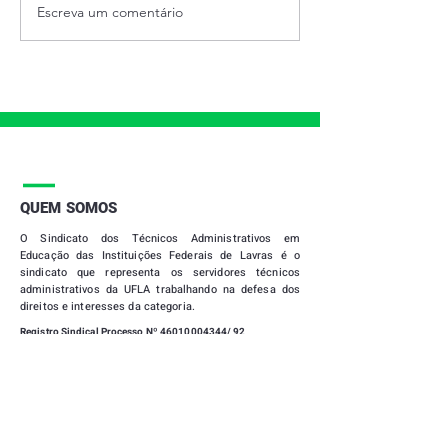
Escreva um comentário
28 DE JUNHO - DIA
PRESTAÇÃO DE
INTERNACIONAL DO
2021
ORGULHO LGBTQIAPN+
|
QUEM SOMOS
O
Sindicato dos Técnicos Administrativos em
Educação das Instituições Federais de Lavras
é o
sindicato que representa os servidores técnicos
administrativos da UFLA trabalhando na defesa dos
direitos e interesses da categoria.
Registro Sindical Processo Nº
46010004344
/ 92
CNPJ Nº 20699302 / 0001-07
Filiado à FASUBRA Sindical
|