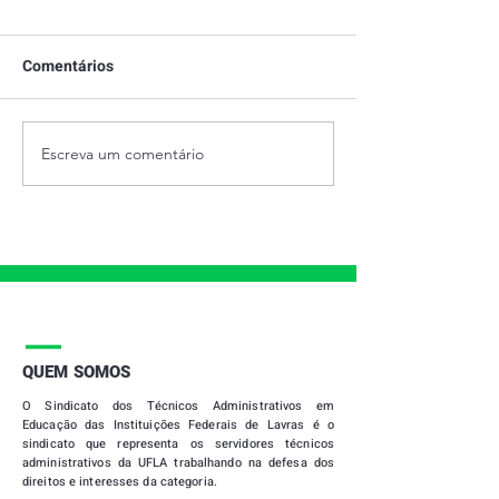
Comentários
Escreva um comentário
28 DE JUNHO - DIA
PRESTAÇÃO DE
INTERNACIONAL DO
2021
ORGULHO LGBTQIAPN+
|
QUEM SOMOS
O
Sindicato dos Técnicos Administrativos em
Educação das Instituições Federais de Lavras
é o
sindicato que representa os servidores técnicos
administrativos da UFLA trabalhando na defesa dos
direitos e interesses da categoria.