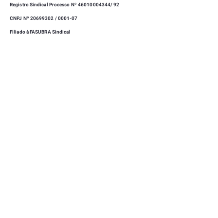
Registro Sindical Processo Nº
46010004344
/ 92
CNPJ Nº 20699302 / 0001-07
Filiado à FASUBRA Sindical
|
SEDE
CAMPUS UNIVERSITÁRIO, UNIVERSIDADE FEDERAL
DE LAVRAS - LAVRAS - MINAS GERAIS -
37203-202
(35) 3829-1169
|
(35) 99723-0712
SINDUFLA@GMAIL.COM
|
CLUBE DE CAMPO
RUA MITRE TEIXEIRA, 15 - VILA ESTER - LAVRAS -
MINAS GERAIS -
37203-202
(35) 3409-7755