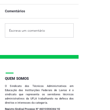
Comentários
Escreva um comentário
28 DE JUNHO - DIA
PRESTAÇÃO DE
INTERNACIONAL DO
2021
ORGULHO LGBTQIAPN+
|
QUEM SOMOS
O
Sindicato dos Técnicos Administrativos em
Educação das Instituições Federais de Lavras
é o
sindicato que representa os servidores técnicos
administrativos da UFLA trabalhando na defesa dos
direitos e interesses da categoria.
Registro Sindical Processo Nº
46010004344
/ 92