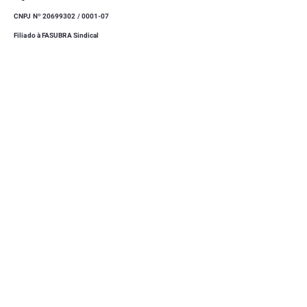
CNPJ Nº 20699302 / 0001-07
Filiado à FASUBRA Sindical
|
SEDE
CAMPUS UNIVERSITÁRIO, UNIVERSIDADE FEDERAL
DE LAVRAS - LAVRAS - MINAS GERAIS -
37203-202
(35) 3829-1169
|
(35) 99723-0712
SINDUFLA@GMAIL.COM
|
CLUBE DE CAMPO
RUA MITRE TEIXEIRA, 15 - VILA ESTER - LAVRAS -
MINAS GERAIS -
37203-202
(35) 3409-7755