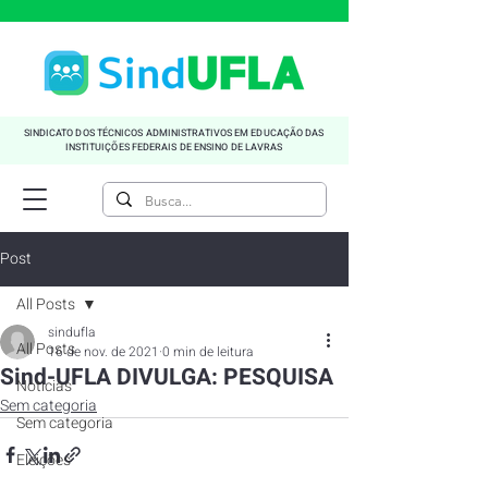
SINDICATO DOS TÉCNICOS ADMINISTRATIVOS EM EDUCAÇÃO DAS
INSTITUIÇÕES FEDERAIS DE ENSINO DE LAVRAS
Post
All Posts
sindufla
All Posts
16 de nov. de 2021
0 min de leitura
Sind-UFLA DIVULGA: PESQUISA
Noticias
Sem categoria
Sem categoria
Eleições