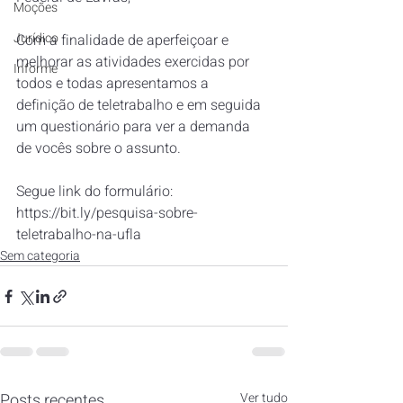
Moções
Jurídico
Com a finalidade de aperfeiçoar e 
melhorar as atividades exercidas por 
Informe
todos e todas apresentamos a 
definição de teletrabalho e em seguida 
um questionário para ver a demanda 
de vocês sobre o assunto.
​Segue link do formulário:
https://bit.ly/pesquisa-sobre-
teletrabalho-na-ufla
Sem categoria
Posts recentes
Ver tudo