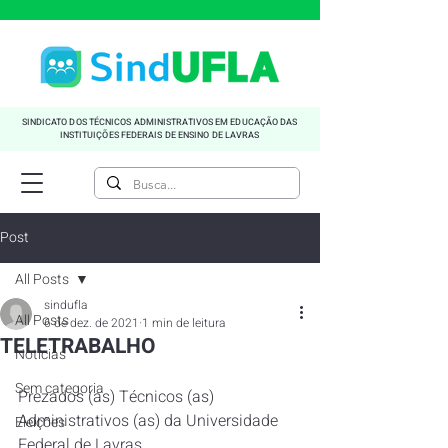
SINDICATO DOS TÉCNICOS ADMINISTRATIVOS EM EDUCAÇÃO DAS
INSTITUIÇÕES FEDERAIS DE ENSINO DE LAVRAS
Post
All Posts
sindufla
All Posts
6 de dez. de 2021
1 min de leitura
TELETRABALHO
Noticias
Sem categoria
Prezados (as) Técnicos (as) 
Administrativos (as) da Universidade 
Eleições
Federal de Lavras,