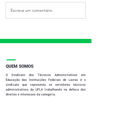
Escreva um comentário
28 DE JUNHO - DIA
PRESTAÇÃO DE
INTERNACIONAL DO
2021
ORGULHO LGBTQIAPN+
|
QUEM SOMOS
O
Sindicato dos Técnicos Administrativos em
Educação das Instituições Federais de Lavras
é o
sindicato que representa os servidores técnicos
administrativos da UFLA trabalhando na defesa dos
direitos e interesses da categoria.
Registro Sindical Processo Nº
46010004344
/ 92
CNPJ Nº 20699302 / 0001-07
Filiado à FASUBRA Sindical